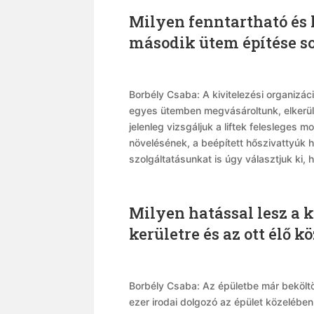
Milyen fenntartható és 
második ütem építése s
Borbély Csaba: A kivitelezési organizá
egyes ütemben megvásároltunk, elkerülv
jelenleg vizsgáljuk a liftek felesleges
növelésének, a beépített hőszivattyúk
szolgáltatásunkat is úgy választjuk ki, 
Milyen hatással lesz a 
kerületre és az ott élő 
Borbély Csaba: Az épületbe már beköltöz
ezer irodai dolgozó az épület közelében