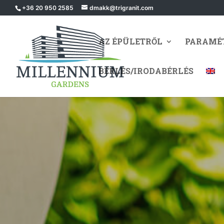
+36 20 950 2585
dmakk@trigranit.com
AZ ÉPÜLETRŐL
PARAMÉ
BÉRLÉS/IRODABÉRLÉS