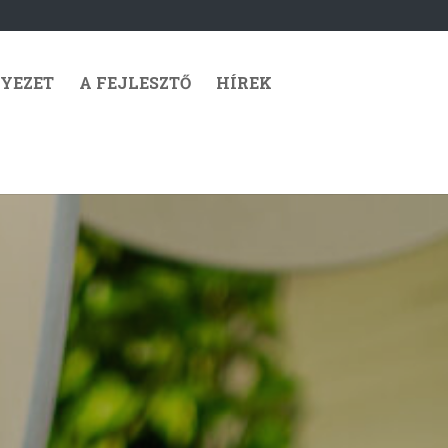
YEZET
A FEJLESZTŐ
HÍREK