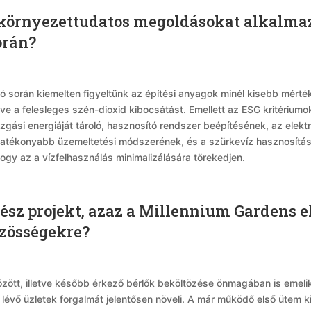
környezettudatos megoldásokat alkalmaz a
orán?
ció során kiemelten figyeltünk az építési anyagok minél kisebb mér
e a felesleges szén-dioxid kibocsátást. Emellett az ESG kritérium
 mozgási energiáját tároló, hasznosító rendszer beépítésének, az el
 hatékonyabb üzemeltetési módszerének, és a szürkevíz hasznosítá
hogy az a vízfelhasználás minimalizálására törekedjen.
kész projekt, azaz a Millennium Gardens 
közösségekre?
ött, illetve később érkező bérlők beköltözése önmagában is emelik a
 lévő üzletek forgalmát jelentősen növeli. A már működő első ütem k