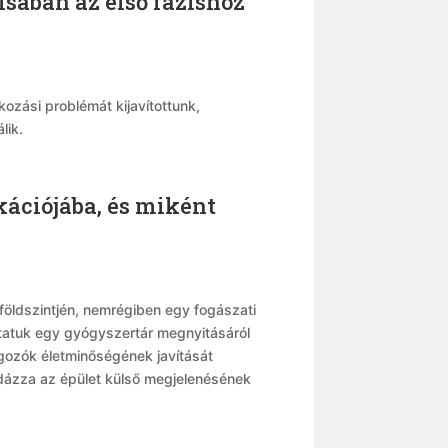
sában az első fázishoz
kozási problémát kijavítottunk,
lik.
kációjába, és miként
földszintjén, nemrégiben egy fogászati
olytatuk egy gyógyszertár megnyitásáról
olgozók életminőségének javítását
éldázza az épület külső megjelenésének