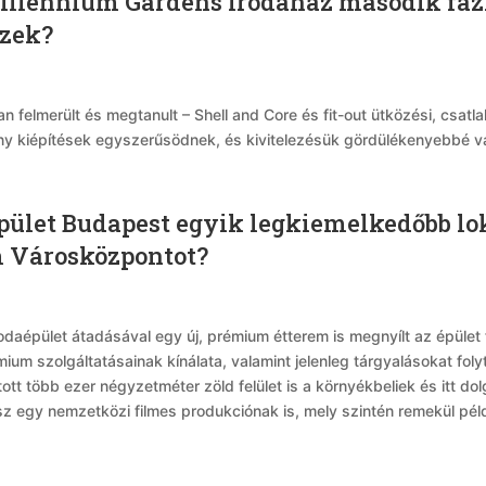
illennium Gardens irodaház második fázi
ezek?
 felmerült és megtanult – Shell and Core és fit-out ütközési, csatla
ény kiépítések egyszerűsödnek, és kivitelezésük gördülékenyebbé vá
pület Budapest egyik legkiemelkedőbb lo
m Városközpontot?
odaépület átadásával egy új, prémium étterem is megnyílt az épület 
émium szolgáltatásainak kínálata, valamint jelenleg tárgyalásokat f
tott több ezer négyzetméter zöld felület is a környékbeliek és itt d
 lesz egy nemzetközi filmes produkciónak is, mely szintén remekül p