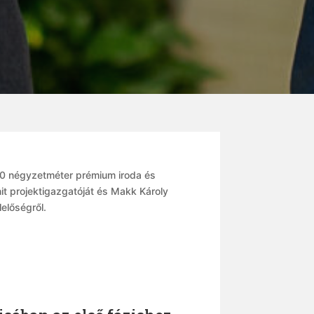
00 négyzetméter prémium iroda és
nit projektigazgatóját és Makk Károly
lelőségről.