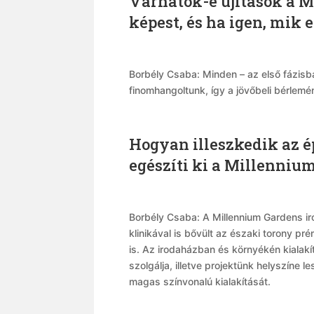
Várhatók-e újítások a M
képest, és ha igen, mik 
Borbély Csaba: Minden – az első fázisban
finomhangoltunk, így a jövőbeli bérlem
Hogyan illeszkedik az é
egészíti ki a Millenniu
Borbély Csaba: A Millennium Gardens ir
klinikával is bővült az északi torony pr
is. Az irodaházban és környékén kialakí
szolgálja, illetve projektünk helyszíne
magas színvonalú kialakítását.