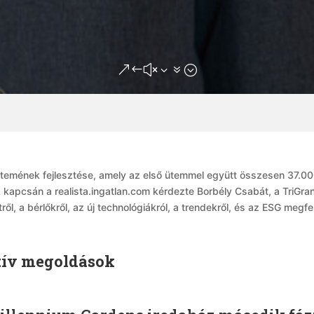
&#x37;
 ütemének fejlesztése, amely az első ütemmel együtt összesen 37.0
k kapcsán a realista.ingatlan.com kérdezte Borbély Csabát, a TriGra
l, a bérlőkről, az új technológiákról, a trendekről, és az ESG megfe
atív megoldások