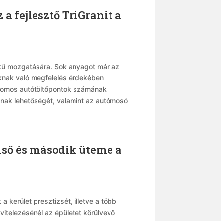
 fejlesztő TriGranit a
tékű mozgatására. Sok anyagot már az
oknak való megfelelés érdekében
ektromos autótöltőpontok számának
snak lehetőségét, valamint az autómosó
első és második üteme a
 kerület presztizsét, illetve a több
ivitelezésénél az épületet körülvevő