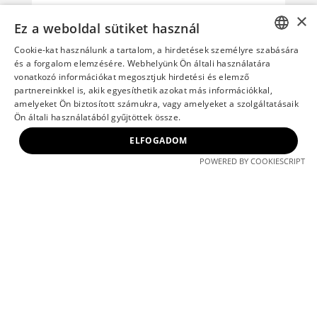
befejező ékkövét, a Millennium
×
Gardens-t.
Ez a weboldal sütiket használ
A TriGranit több mint 50 projektet
Cookie-kat használunk a tartalom, a hirdetések személyre szabására
valósított meg 7 országban, 2 millió
HUNGARIAN
és a forgalom elemzésére. Webhelyünk Ön általi használatára
négyzetméter GBA-n. Negyed
vonatkozó információkat megosztjuk hirdetési és elemző
ENGLISH
partnereinkkel is, akik egyesíthetik azokat más információkkal,
évszázados fennállása alatt több mint
amelyeket Ön biztosított számukra, vagy amelyeket a szolgáltatásaik
50 rangos díjat nyert el.
Ön általi használatából gyűjtöttek össze.
ELFOGADOM
POWERED BY COOKIESCRIPT