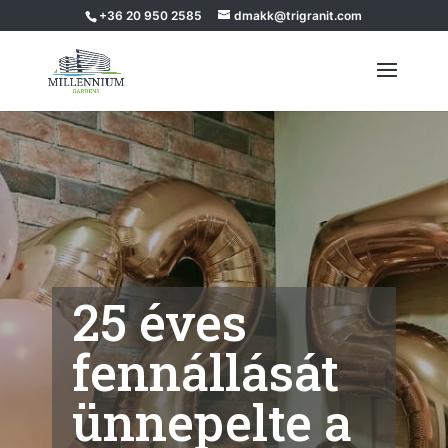
+36 20 950 2585
dmakk@trigranit.com
25 éves
fennállását
ünnepelte a