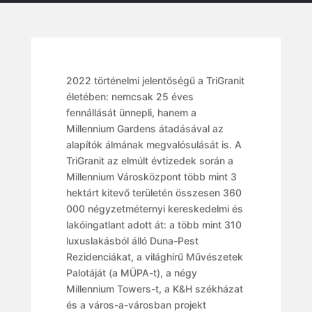
2022 történelmi jelentőségű a TriGranit
életében: nemcsak 25 éves
fennállását ünnepli, hanem a
Millennium Gardens átadásával az
alapítók álmának megvalósulását is. A
TriGranit az elmúlt évtizedek során a
Millennium Városközpont több mint 3
hektárt kitevő területén összesen 360
000 négyzetméternyi kereskedelmi és
lakóingatlant adott át: a több mint 310
luxuslakásból álló Duna-Pest
Rezidenciákat, a világhírű Művészetek
Palotáját (a MÜPA-t), a négy
Millennium Towers-t, a K&H székházat
és a város-a-városban projekt