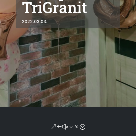
TriGranit
2022.03.03.
&#x37;