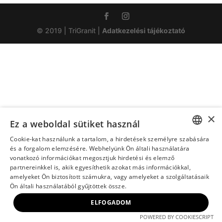
© 2019 | TriGranit |
Adatkezelési tájékoztató
×
Ez a weboldal sütiket használ
Cookie-kat használunk a tartalom, a hirdetések személyre szabására
HUNGARIAN
és a forgalom elemzésére. Webhelyünk Ön általi használatára
vonatkozó információkat megosztjuk hirdetési és elemző
ENGLISH
partnereinkkel is, akik egyesíthetik azokat más információkkal,
amelyeket Ön biztosított számukra, vagy amelyeket a szolgáltatásaik
Ön általi használatából gyűjtöttek össze.
ELFOGADOM
POWERED BY COOKIESCRIPT