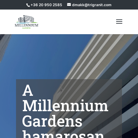
+36 20 950 2585
dmakk@trigranit.com
A
Millennium
Gardens
hamarosan