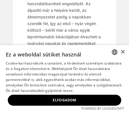
használatbavételi engedélyét. Az
álpadló már a helyére került, az
álmennyezetet pedig a napokban
szerelik fel, így az első – nyár végén
költöző – bérlő már a város egyik
leprémiumabb lokációjában élvezheti a
nyárvégi napokat és naplementéket.
×
Ez a weboldal sütiket használ
Cookie-kat használunk a tartalom, a hirdetések személyre szabására
HUNGARIAN
és a forgalom elemzésére. Webhelyünk Ön általi használatára
vonatkozó információkat megosztjuk hirdetési és elemző
ENGLISH
partnereinkkel is, akik egyesíthetik azokat más információkkal,
amelyeket Ön biztosított számukra, vagy amelyeket a szolgáltatásaik
Ön általi használatából gyűjtöttek össze.
ELFOGADOM
POWERED BY COOKIESCRIPT