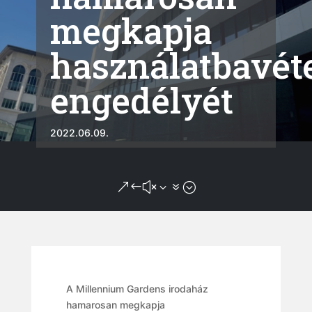
megkapja
használatbavéte
engedélyét
2022.06.09.
&#x37;
A Millennium Gardens irodaház
hamarosan megkapja