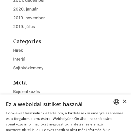
2021. december
2020. január
2019. november
2019. július
Categories
Hírek
Interjú
Sajtóközlemény
Meta
Bejelentkezés
×
Bejegyzések hírcsatorna
Ez a weboldal sütiket használ
Hozzászólások hírcsatorna
Cookie-kat használunk a tartalom, a hirdetések személyre szabására
WordPress Magyarország
HUNGARIAN
és a forgalom elemzésére. Webhelyünk Ön általi használatára
vonatkozó információkat megosztjuk hirdetési és elemző
ENGLISH
partnereinkkel is, akik egyesíthetik azokat más információkkal,