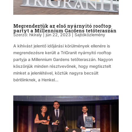
Megrendeztük az első nyárnyitó rooftop
partyt a Millennium Gardens tetőteraszán
Szerző:
hkiraly
|
jún 22, 2023
|
Sajtóközlemény
A kihívást jelentő időjárási körülmények ellenére is
megrendezésre került a TriGranit nyárnyitó rooftop
partyja a Millennium Gardens tetőteraszán. Nagyon
köszönjük minden résztvevőnek, hogy megtisztelt
minket a jelenlétével, köztük nagyra becsült
bérlőinknek, a Henkel...