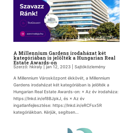
A Millennium Gardens irodaházat két
kategóriában is jelölték a Hungarian Real
Estate Awards-on
Szerző:
hkiraly
|
jan 12, 2023
|
Sajtóközlemény
A Millennium Városközpont ékkövét, a Millennium
Gardens irodaházat két kategóriában is jelölték a
Hungarian Real Estate Awards-on: × Az év irodaháza:
https://lnkd.in/ef8BJpkJ, és × Az év
ingatlanfejlesztése: https://lnkd.in/eRCFsx5R
kategóriákban. Kérjük, segítsen...