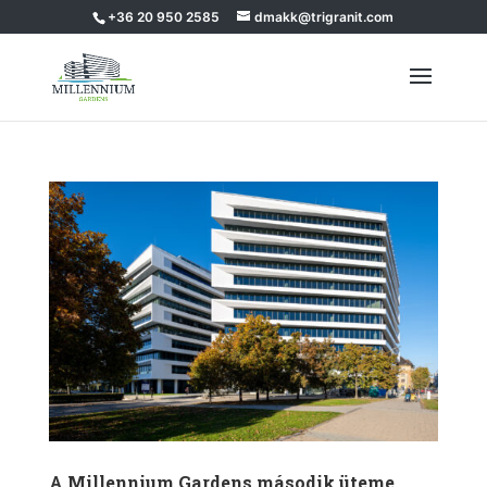
+36 20 950 2585
dmakk@trigranit.com
A Millennium Gardens második üteme