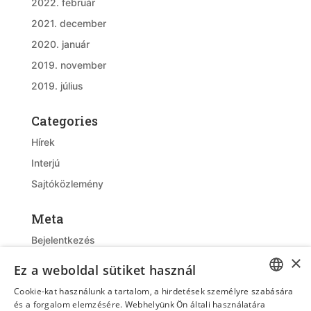
2022. február
2021. december
2020. január
2019. november
2019. július
Categories
Hírek
Interjú
Sajtóközlemény
Meta
Bejelentkezés
×
Bejegyzések hírcsatorna
Ez a weboldal sütiket használ
Hozzászólások hírcsatorna
Cookie-kat használunk a tartalom, a hirdetések személyre szabására
WordPress Magyarország
HUNGARIAN
és a forgalom elemzésére. Webhelyünk Ön általi használatára