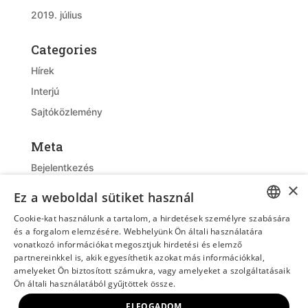
2019. július
Categories
Hírek
Interjú
Sajtóközlemény
Meta
Bejelentkezés
×
Bejegyzések hírcsatorna
Ez a weboldal sütiket használ
Hozzászólások hírcsatorna
Cookie-kat használunk a tartalom, a hirdetések személyre szabására
HUNGARIAN
WordPress Magyarország
és a forgalom elemzésére. Webhelyünk Ön általi használatára
vonatkozó információkat megosztjuk hirdetési és elemző
ENGLISH
partnereinkkel is, akik egyesíthetik azokat más információkkal,
amelyeket Ön biztosított számukra, vagy amelyeket a szolgáltatásaik
Ön általi használatából gyűjtöttek össze.
ELFOGADOM