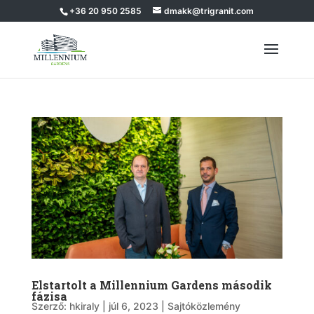
+36 20 950 2585
dmakk@trigranit.com
Elstartolt a Millennium Gardens második
fázisa
Szerző:
hkiraly
|
júl 6, 2023
|
Sajtóközlemény